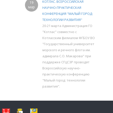
КОТЛАС. ВСЕРОССИЙСКАЯ
19
мар
НАУЧНО-ПРАКТИЧЕСКАЯ
КОНФЕРЕНЦИЯ "МАЛЫЙ ГОРОД:
ТЕХНОЛОГИИ РАЗВИТИЯ"
20-21 марта Администрация ГО
"Котлас" совместно с
Котласским филиалом ФГБОУ ВО
"Государственный университет
морского и речного флота им.
адмирала С.О. Макарова" при
поддержке СГЦСЗР проводят
Всероссийскую научно-
практическую конференцию
"Малый город: технологии
развития".