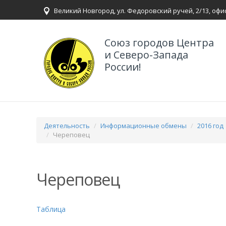
Великий Новгород, ул. Федоровский ручей, 2/13, офи
Союз городов Центра
и Северо-Запада
России!
Деятельность
Информационные обмены
2016 год
Череповец
Череповец
Таблица