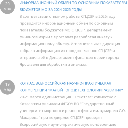
ИНФОРМАЦИОННЫЙ ОБМЕН ПО ОСНОВНЫМ ПОКАЗАТЕЛЯМ
20
мая
БЮДЖЕТОВ МО ЗА 2024-2025 ГОДЫ
В соответствии с планом работы СГЦСЗР в 2026 году
проводится информационный обмен по основным
показателям бюджетов МО СГЦСЗР. Департамент
финансов мэрии г. Ярославля разработал анкету к
информационному обмену. Исполнительная дирекция
собрала информацию из городов - членов СГЦСЗР и
отправила её в Департамент финансов мэрии города
Ярославля для обработки и анализа.
КОТЛАС. ВСЕРОССИЙСКАЯ НАУЧНО-ПРАКТИЧЕСКАЯ
19
мар
КОНФЕРЕНЦИЯ "МАЛЫЙ ГОРОД: ТЕХНОЛОГИИ РАЗВИТИЯ"
20-21 марта Администрация ГО "Котлас" совместно с
Котласским филиалом ФГБОУ ВО "Государственный
университет морского и речного флота им. адмирала С.О.
Макарова" при поддержке СГЦСЗР проводят
Всероссийскую научно-практическую конференцию