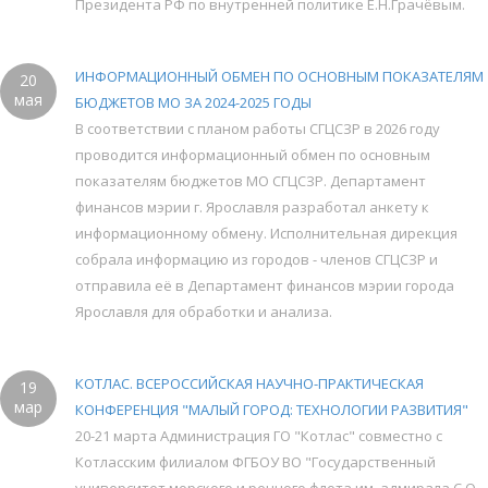
Президента РФ по внутренней политике Е.Н.Грачёвым.
ИНФОРМАЦИОННЫЙ ОБМЕН ПО ОСНОВНЫМ ПОКАЗАТЕЛЯМ
20
мая
БЮДЖЕТОВ МО ЗА 2024-2025 ГОДЫ
В соответствии с планом работы СГЦСЗР в 2026 году
проводится информационный обмен по основным
показателям бюджетов МО СГЦСЗР. Департамент
финансов мэрии г. Ярославля разработал анкету к
информационному обмену. Исполнительная дирекция
собрала информацию из городов - членов СГЦСЗР и
отправила её в Департамент финансов мэрии города
Ярославля для обработки и анализа.
КОТЛАС. ВСЕРОССИЙСКАЯ НАУЧНО-ПРАКТИЧЕСКАЯ
19
мар
КОНФЕРЕНЦИЯ "МАЛЫЙ ГОРОД: ТЕХНОЛОГИИ РАЗВИТИЯ"
20-21 марта Администрация ГО "Котлас" совместно с
Котласским филиалом ФГБОУ ВО "Государственный
университет морского и речного флота им. адмирала С.О.