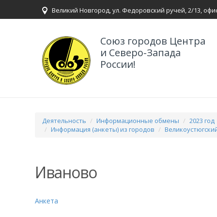
Великий Новгород, ул. Федоровский ручей, 2/13, офи
Союз городов Центра
и Северо-Запада
России!
Деятельность
Информационные обмены
2023 год
Информация (анкеты) из городов
Великоустюгски
Иваново
Анкета