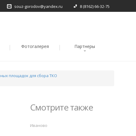
souz-gorodov@yandex.ru
8 (8162) 66-32-75
Фотогалерея
Партнеры
ных площадок для сбора ТКО
Смотрите также
Иваново