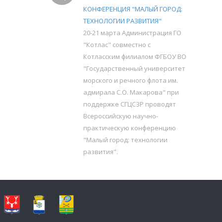
КОНФЕРЕНЦИЯ "МАЛЫЙ ГОРОД:
ТЕХНОЛОГИИ РАЗВИТИЯ"
20-21 марта Администрация ГО
"Котлас" совместно с
Котласским филиалом ФГБОУ ВО
"Государственный университет
морского и речного флота им.
адмирала С.О. Макарова" при
поддержке СГЦСЗР проводят
Всероссийскую научно-
практическую конференцию
"Малый город: технологии
развития".