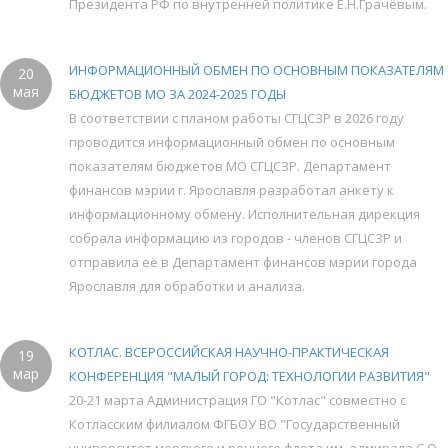
Президента РФ по внутренней политике Е.Н.Грачёвым.
ИНФОРМАЦИОННЫЙ ОБМЕН ПО ОСНОВНЫМ ПОКАЗАТЕЛЯМ
20
мая
БЮДЖЕТОВ МО ЗА 2024-2025 ГОДЫ
В соответствии с планом работы СГЦСЗР в 2026 году
проводится информационный обмен по основным
показателям бюджетов МО СГЦСЗР. Департамент
финансов мэрии г. Ярославля разработал анкету к
информационному обмену. Исполнительная дирекция
собрала информацию из городов - членов СГЦСЗР и
отправила её в Департамент финансов мэрии города
Ярославля для обработки и анализа.
КОТЛАС. ВСЕРОССИЙСКАЯ НАУЧНО-ПРАКТИЧЕСКАЯ
19
мар
КОНФЕРЕНЦИЯ "МАЛЫЙ ГОРОД: ТЕХНОЛОГИИ РАЗВИТИЯ"
20-21 марта Администрация ГО "Котлас" совместно с
Котласским филиалом ФГБОУ ВО "Государственный
университет морского и речного флота им. адмирала С.О.