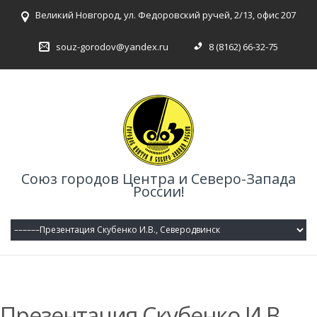
Великий Новгород, ул. Федоровский ручей, 2/13, офис 207
souz-gorodov@yandex.ru
8 (8162) 66-32-75
Союз городов Центра и Северо-Запада
России!
Презентация Скубенко И.В.,