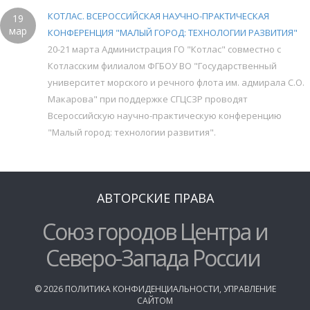
КОТЛАС. ВСЕРОССИЙСКАЯ НАУЧНО-ПРАКТИЧЕСКАЯ
19
мар
КОНФЕРЕНЦИЯ "МАЛЫЙ ГОРОД: ТЕХНОЛОГИИ РАЗВИТИЯ"
20-21 марта Администрация ГО "Котлас" совместно с
Котласским филиалом ФГБОУ ВО "Государственный
университет морского и речного флота им. адмирала С.О.
Макарова" при поддержке СГЦСЗР проводят
Всероссийскую научно-практическую конференцию
"Малый город: технологии развития".
АВТОРСКИЕ ПРАВА
Союз городов Центра и
Северо-Запада России
©
2026
ПОЛИТИКА КОНФИДЕНЦИАЛЬНОСТИ
,
УПРАВЛЕНИЕ
САЙТОМ