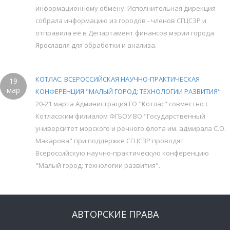
информационному обмену. Исполнительная дирекция
собрала информацию из городов - членов СГЦСЗР и
отправила её в Департамент финансов мэрии города
Ярославля для обработки и анализа.
КОТЛАС. ВСЕРОССИЙСКАЯ НАУЧНО-ПРАКТИЧЕСКАЯ
19
мар
КОНФЕРЕНЦИЯ "МАЛЫЙ ГОРОД: ТЕХНОЛОГИИ РАЗВИТИЯ"
20-21 марта Администрация ГО "Котлас" совместно с
Котласским филиалом ФГБОУ ВО "Государственный
университет морского и речного флота им. адмирала С.О.
Макарова" при поддержке СГЦСЗР проводят
Всероссийскую научно-практическую конференцию
"Малый город: технологии развития".
АВТОРСКИЕ ПРАВА