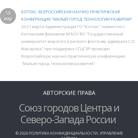
КОТЛАС. ВСЕРОССИЙСКАЯ НАУЧНО-ПРАКТИЧЕСКАЯ
19
мар
КОНФЕРЕНЦИЯ "МАЛЫЙ ГОРОД: ТЕХНОЛОГИИ РАЗВИТИЯ"
20-21 марта Администрация ГО "Котлас" совместно с
Котласским филиалом ФГБОУ ВО "Государственный
университет морского и речного флота им. адмирала С.О.
Макарова" при поддержке СГЦСЗР проводят
Всероссийскую научно-практическую конференцию
"Малый город: технологии развития".
АВТОРСКИЕ ПРАВА
Союз городов Центра и
Северо-Запада России
©
2026
ПОЛИТИКА КОНФИДЕНЦИАЛЬНОСТИ
,
УПРАВЛЕНИЕ