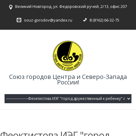
Великий Новгород, ул. Федоровский ручей, 2/13, офис 207
souz-gorodov@yandex.ru
8 (8162) 66-32-75
Союз городов Центра и Северо-Запада
России!
Феоктистова ИЭГ "город