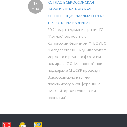
КОТЛАС. ВСЕРОССИЙСКАЯ
19
мар
НАУЧНО-ПРАКТИЧЕСКАЯ
КОНФЕРЕНЦИЯ "МАЛЫЙ ГОРОД:
ТЕХНОЛОГИИ РАЗВИТИЯ"
20-21 марта Администрация ГО
"Котлас" совместно с
Котласским филиалом ФГБОУ ВО
"Государственный университет
морского и речного флота им.
адмирала С.О. Макарова" при
поддержке СГЦСЗР проводят
Всероссийскую научно-
практическую конференцию
"Малый город: технологии
развития".