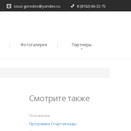
souz-gorodov@yandex.ru
8 (8162) 66-32-75
Фотогалерея
Партнеры
Смотрите также
Положение
Программа Спартакиады