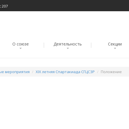
с 207
О союзе
Деятельность
Секции
ые мероприятия
XIX летняя Спартакиада СГЦСЗР
Положение