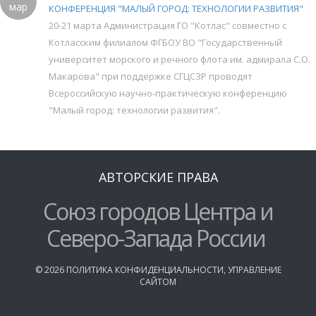
мар
КОНФЕРЕНЦИЯ "МАЛЫЙ ГОРОД: ТЕХНОЛОГИИ РАЗВИТИЯ"
20-21 марта Администрация ГО "Котлас" совместно с
Котласским филиалом ФГБОУ ВО "Государственный
университет морского и речного флота им. адмирала С.О.
Макарова" при поддержке СГЦСЗР проводят
Всероссийскую научно-практическую конференцию
"Малый город: технологии развития".
АВТОРСКИЕ ПРАВА
Союз городов Центра и
Северо-Запада России
©
2026
ПОЛИТИКА КОНФИДЕНЦИАЛЬНОСТИ
,
УПРАВЛЕНИЕ
САЙТОМ