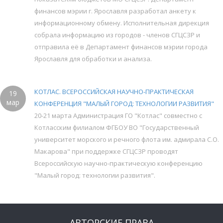
финансов мэрии г. Ярославля разработал анкету к
информационному обмену. Исполнительная дирекция
собрала информацию из городов - членов СГЦСЗР и
отправила её в Департамент финансов мэрии города
Ярославля для обработки и анализа.
КОТЛАС. ВСЕРОССИЙСКАЯ НАУЧНО-ПРАКТИЧЕСКАЯ
19
мар
КОНФЕРЕНЦИЯ "МАЛЫЙ ГОРОД: ТЕХНОЛОГИИ РАЗВИТИЯ"
20-21 марта Администрация ГО "Котлас" совместно с
Котласским филиалом ФГБОУ ВО "Государственный
университет морского и речного флота им. адмирала С.О.
Макарова" при поддержке СГЦСЗР проводят
Всероссийскую научно-практическую конференцию
"Малый город: технологии развития".
АВТОРСКИЕ ПРАВА