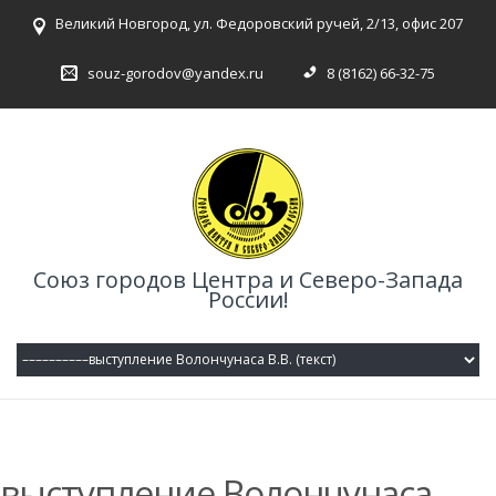
Великий Новгород, ул. Федоровский ручей, 2/13, офис 207
souz-gorodov@yandex.ru
8 (8162) 66-32-75
Союз городов Центра и Северо-Запада
России!
выступление Волончунаса