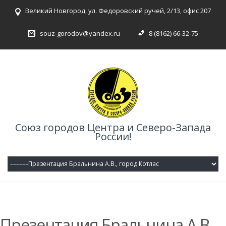
Великий Новгород, ул. Федоровский ручей, 2/13, офис 207
souz-gorodov@yandex.ru
8 (8162) 66-32-75
Союз городов Центра и Северо-Запада
России!
Презентация Бральнина А.В.,