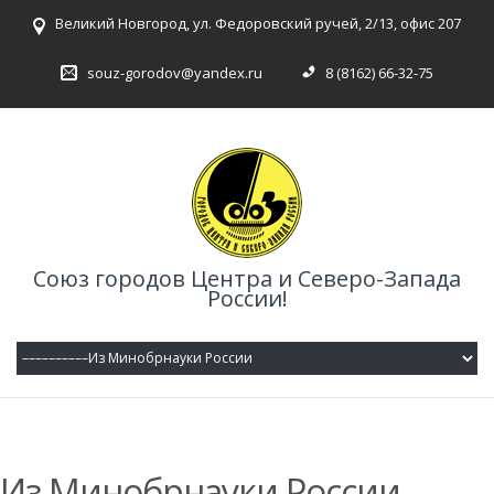
Великий Новгород, ул. Федоровский ручей, 2/13, офис 207
souz-gorodov@yandex.ru
8 (8162) 66-32-75
Союз городов Центра и Северо-Запада
России!
Из Минобрнауки России