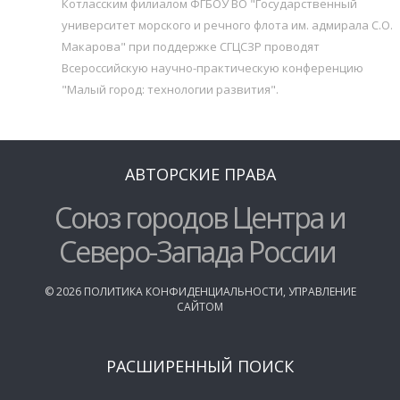
Котласским филиалом ФГБОУ ВО "Государственный
университет морского и речного флота им. адмирала С.О.
Макарова" при поддержке СГЦСЗР проводят
Всероссийскую научно-практическую конференцию
"Малый город: технологии развития".
АВТОРСКИЕ ПРАВА
Союз городов Центра и
Северо-Запада России
©
2026
ПОЛИТИКА КОНФИДЕНЦИАЛЬНОСТИ
,
УПРАВЛЕНИЕ
САЙТОМ
РАСШИРЕННЫЙ ПОИСК