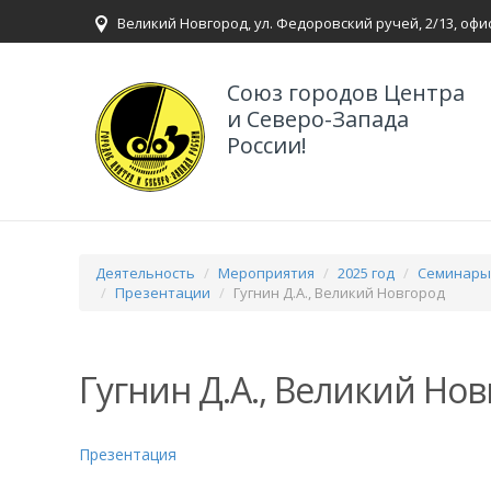
Великий Новгород, ул. Федоровский ручей, 2/13, офи
Союз городов Центра
и Северо-Запада
России!
Деятельность
Мероприятия
2025 год
Семинары,
Презентации
Гугнин Д.А., Великий Новгород
Гугнин Д.А., Великий Но
Презентация