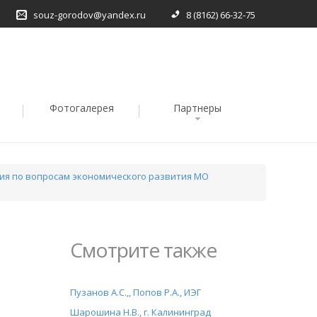
souz-gorodov@yandex.ru
8 (8162) 66-32-75
Фотогалерея
Партнеры
ия по вопросам экономического развития МО
Смотрите также
Пузанов А.С.,, Попов Р.А., ИЭГ
Шарошина Н.В., г. Калининград