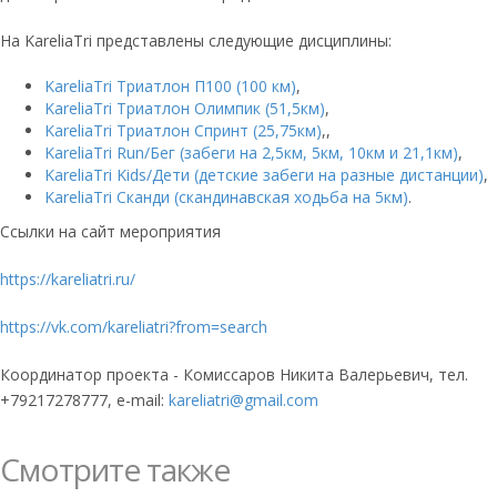
На KareliaTri представлены следующие дисциплины:
KareliaTri Триатлон П100 (100 км)
,
KareliaTri Триатлон Олимпик (51,5км)
,
KareliaTri Триатлон Спринт (25,75км)
,,
KareliaTri Run/Бег (забеги на 2,5км, 5км, 10км и 21,1км)
,
KareliaTri Kids/Дети (детские забеги на разные дистанции)
,
KareliaTri Сканди (скандинавская ходьба на 5км)
.
Ссылки на сайт мероприятия
https://kareliatri.ru/
https://vk.com/kareliatri?from=search
Координатор проекта - Комиссаров Никита Валерьевич, тел.
+79217278777, e-mail:
kareliatri@gmail.com
Смотрите также