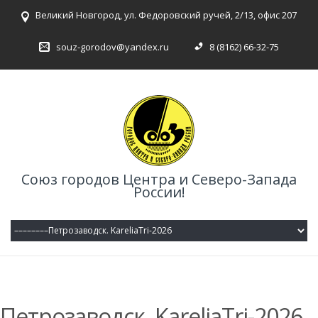
Великий Новгород, ул. Федоровский ручей, 2/13, офис 207
souz-gorodov@yandex.ru
8 (8162) 66-32-75
Союз городов Центра и Северо-Запада
России!
Петрозаводск. KareliaTri-2026