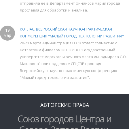
отправила её в Департамент финансов мэрии города
Ярославля для обработки и анализа.
КОТЛАС. ВСЕРОССИЙСКАЯ НАУЧНО-ПРАКТИЧЕСКАЯ
19
мар
КОНФЕРЕНЦИЯ "МАЛЫЙ ГОРОД: ТЕХНОЛОГИИ РАЗВИТИЯ"
20-21 марта Администрация ГО "Котлас" совместно с
Котласским филиалом ФГБОУ ВО "Государственный
университет морского и речного флота им. адмирала С.О.
Макарова" при поддержке СГЦСЗР проводят
Всероссийскую научно-практическую конференцию
"Малый город: технологии развития".
АВТОРСКИЕ ПРАВА
Союз городов Центра и