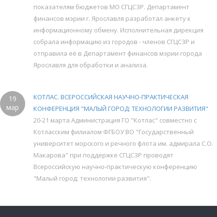
показателям бюджетов МО СГЦСЗР. Департамент
финансов мэрии г. Ярославля разработал анкету к
информационному обмену. Исполнительная дирекция
собрала информацию из городов - членов СГЦСЗР и
отправила её в Департамент финансов мэрии города
Ярославля для обработки и анализа.
КОТЛАС. ВСЕРОССИЙСКАЯ НАУЧНО-ПРАКТИЧЕСКАЯ
19
мар
КОНФЕРЕНЦИЯ "МАЛЫЙ ГОРОД: ТЕХНОЛОГИИ РАЗВИТИЯ"
20-21 марта Администрация ГО "Котлас" совместно с
Котласским филиалом ФГБОУ ВО "Государственный
университет морского и речного флота им. адмирала С.О.
Макарова" при поддержке СГЦСЗР проводят
Всероссийскую научно-практическую конференцию
"Малый город: технологии развития".