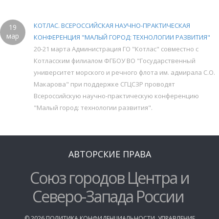
КОТЛАС. ВСЕРОССИЙСКАЯ НАУЧНО-ПРАКТИЧЕСКАЯ
19
мар
КОНФЕРЕНЦИЯ "МАЛЫЙ ГОРОД: ТЕХНОЛОГИИ РАЗВИТИЯ"
20-21 марта Администрация ГО "Котлас" совместно с
Котласским филиалом ФГБОУ ВО "Государственный
университет морского и речного флота им. адмирала С.О.
Макарова" при поддержке СГЦСЗР проводят
Всероссийскую научно-практическую конференцию
"Малый город: технологии развития".
АВТОРСКИЕ ПРАВА
Союз городов Центра и
Северо-Запада России
©
2026
ПОЛИТИКА КОНФИДЕНЦИАЛЬНОСТИ
,
УПРАВЛЕНИЕ