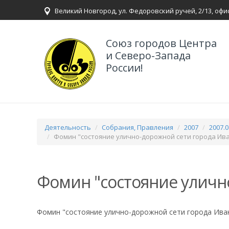
Великий Новгород, ул. Федоровский ручей, 2/13, офи
Союз городов Центра
и Северо-Запада
России!
Деятельность
Собрания, Правления
2007
2007.
Фомин "состояние улично-дорожной сети города Ив
Фомин "состояние уличн
Фомин "состояние улично-дорожной сети города Ива