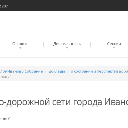
с 207
О союзе
Деятельность
Секции
07.09 Иваново Собрание
доклады
о состоянии и перспективах р
аново"
о-дорожной сети города Иван
ново"