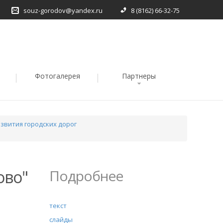
souz-gorodov@yandex.ru
8 (8162) 66-32-75
Фотогалерея
Партнеры
азвития городских дорог
ово"
Подробнее
текст
слайды