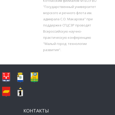
Котласским филиалом ФГБОУ ВО
"Государственный университет
морского и речного флота им.
адмирала С.О. Макарова" при
поддержке СГЦСЗР проводят
Всероссийскую научно-
практическую конференцию
"Малый город: технологии
развития".
КОНТАКТЫ