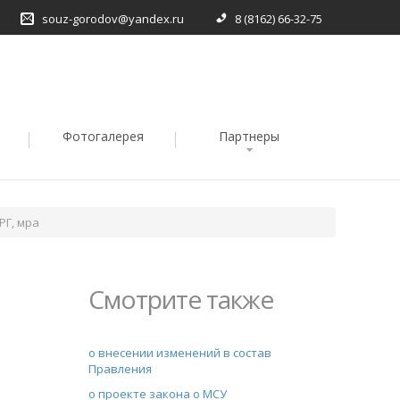
souz-gorodov@yandex.ru
8 (8162) 66-32-75
Фотогалерея
Партнеры
РГ, мра
Смотрите также
о внесении изменeний в состав
Правления
о проекте закона о МСУ