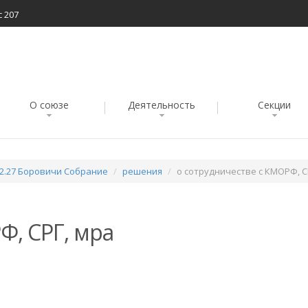
с 207
О союзе
Деятельность
Секции
02.27 Боровичи Собрание
решения
о сотрудничестве с КМОРФ, С
Ф, СРГ, мра