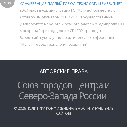
мар
КОНФЕРЕНЦИЯ "МАЛЫЙ ГОРОД: ТЕХНОЛОГИИ РАЗВИТИЯ"
20-21 марта Администрация ГО "Котлас" совместно с
Котласским филиалом ФГБОУ ВО "Государственный
университет морского и речного флота им. адмирала С.О.
Макарова" при поддержке СГЦСЗР проводят
Всероссийскую научно-практическую конференцию
"Малый город: технологии развития".
АВТОРСКИЕ ПРАВА
Союз городов Центра и
Северо-Запада России
©
2026
ПОЛИТИКА КОНФИДЕНЦИАЛЬНОСТИ
,
УПРАВЛЕНИЕ
САЙТОМ