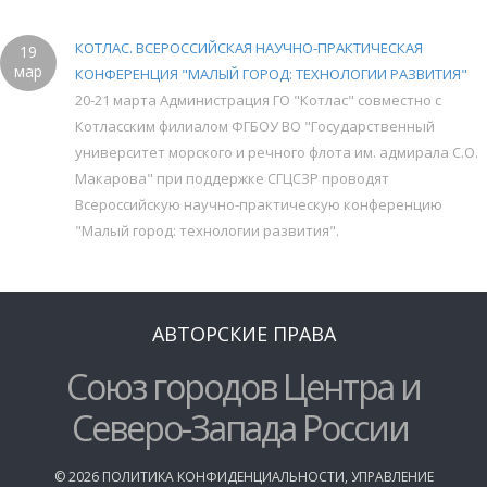
КОТЛАС. ВСЕРОССИЙСКАЯ НАУЧНО-ПРАКТИЧЕСКАЯ
19
мар
КОНФЕРЕНЦИЯ "МАЛЫЙ ГОРОД: ТЕХНОЛОГИИ РАЗВИТИЯ"
20-21 марта Администрация ГО "Котлас" совместно с
Котласским филиалом ФГБОУ ВО "Государственный
университет морского и речного флота им. адмирала С.О.
Макарова" при поддержке СГЦСЗР проводят
Всероссийскую научно-практическую конференцию
"Малый город: технологии развития".
АВТОРСКИЕ ПРАВА
Союз городов Центра и
Северо-Запада России
©
2026
ПОЛИТИКА КОНФИДЕНЦИАЛЬНОСТИ
,
УПРАВЛЕНИЕ