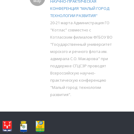
мар
НАУЧНО-ПРАКТИЧЕСКАЯ
КОНФЕРЕНЦИЯ "МАЛЫЙ ГОРОД:
ТЕХНОЛОГИИ РАЗВИТИЯ"
20-21 марта Администрация ГО
"Котлас" совместно с
Котласским филиалом ФГБОУ ВО
"Государственный университет
морского и речного флота им.
адмирала С.О. Макарова" при
поддержке СГЦСЗР проводят
Всероссийскую научно-
практическую конференцию
"Малый город: технологии
развития".