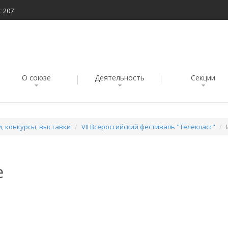
с 207
О союзе
Деятельность
Секции
, конкурсы, выставки
VII Всероссийский фестиваль "Телекласс"
е