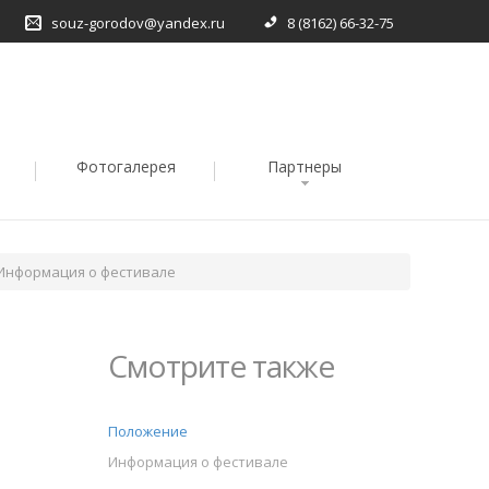
souz-gorodov@yandex.ru
8 (8162) 66-32-75
Фотогалерея
Партнеры
Информация о фестивале
Смотрите также
Положение
Информация о фестивале