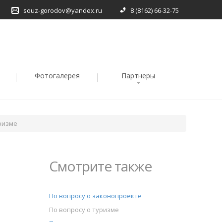
souz-gorodov@yandex.ru
8 (8162) 66-32-75
Фотогалерея
Партнеры
ризме
Смотрите также
По вопросу о законопроекте
По вопросу о туризме