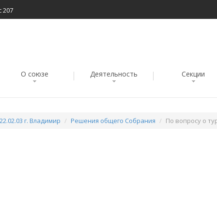
с 207
О союзе
Деятельность
Секции
22.02.03 г. Владимир
Решения общего Собрания
По вопросу о ту