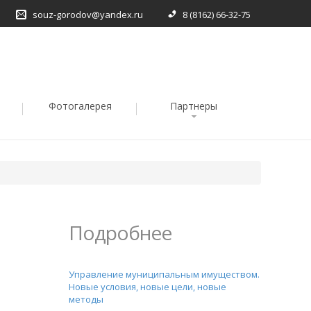
souz-gorodov@yandex.ru
8 (8162) 66-32-75
Фотогалерея
Партнеры
Подробнее
Управление муниципальным имуществом.
Новые условия, новые цели, новые
методы