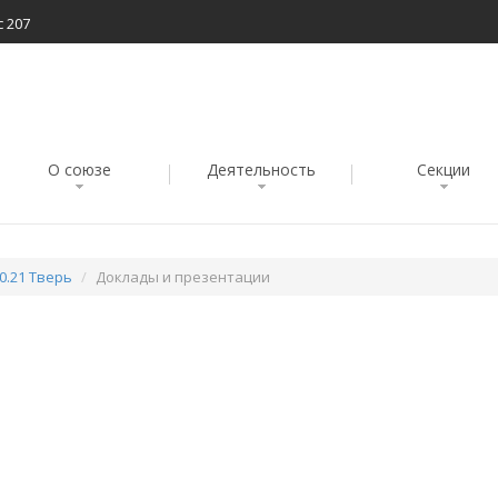
с 207
О союзе
Деятельность
Секции
0.21 Тверь
Доклады и презентации