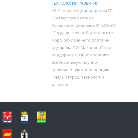
ТЕХНОЛОГИИ РАЗВИТИЯ"
20-21 марта Администрация ГО
"Котлас" совместно с
Котласским филиалом ФГБОУ ВО
"Государственный университет
морского и речного флота им.
адмирала С.О. Макарова" при
поддержке СГЦСЗР проводят
Всероссийскую научно-
практическую конференцию
"Малый город: технологии
развития".