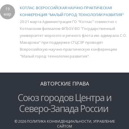
КОТЛАС. ВСЕРОССИЙСКАЯ НАУЧНО-ПРАКТИЧЕСКАЯ
19
мар
КОНФЕРЕНЦИЯ "МАЛЫЙ ГОРОД: ТЕХНОЛОГИИ РАЗВИТИЯ"
20-21 марта Администрация ГО "Котлас" совместно с
Котласским филиалом ФГБОУ ВО "Государственный
университет морского и речного флота им. адмирала С.О.
Макарова" при поддержке СГЦСЗР проводят
Всероссийскую научно-практическую конференцию
"Малый город: технологии развития".
АВТОРСКИЕ ПРАВА
Союз городов Центра и
Северо-Запада России
©
2026
ПОЛИТИКА КОНФИДЕНЦИАЛЬНОСТИ
,
УПРАВЛЕНИЕ
САЙТОМ