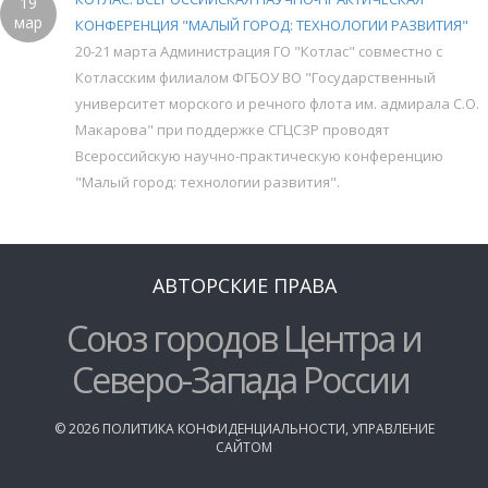
19
мар
КОНФЕРЕНЦИЯ "МАЛЫЙ ГОРОД: ТЕХНОЛОГИИ РАЗВИТИЯ"
20-21 марта Администрация ГО "Котлас" совместно с
Котласским филиалом ФГБОУ ВО "Государственный
университет морского и речного флота им. адмирала С.О.
Макарова" при поддержке СГЦСЗР проводят
Всероссийскую научно-практическую конференцию
"Малый город: технологии развития".
АВТОРСКИЕ ПРАВА
Союз городов Центра и
Северо-Запада России
©
2026
ПОЛИТИКА КОНФИДЕНЦИАЛЬНОСТИ
,
УПРАВЛЕНИЕ
САЙТОМ