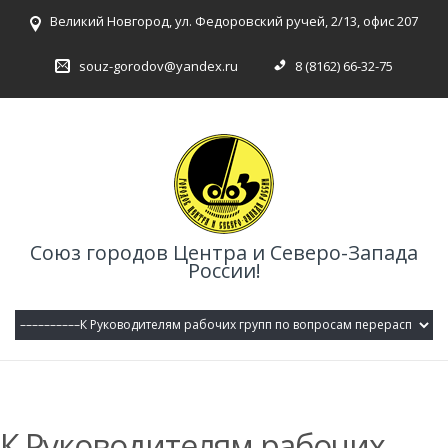
Великий Новгород, ул. Федоровский ручей, 2/13, офис 207
souz-gorodov@yandex.ru
8 (8162) 66-32-75
Союз городов Центра и Северо-Запада
России!
К Руководителям рабочих