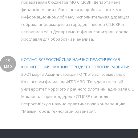
показателям бюджетов МО СГЦСЗР. Департамент
финансов мэрии г. Ярославля разработал анкету к
информационному обмену. Исполнительная дирекция
собрала информацию из городов - членов СГЦСЗР и
отправила её в Департамент финансов мэрии города
Ярославля для обработки и анализа.
КОТЛАС. ВСЕРОССИЙСКАЯ НАУЧНО-ПРАКТИЧЕСКАЯ
19
мар
КОНФЕРЕНЦИЯ "МАЛЫЙ ГОРОД: ТЕХНОЛОГИИ РАЗВИТИЯ"
20-21 марта Администрация ГО "Котлас" совместно с
Котласским филиалом ФГБОУ ВО "Государственный
университет морского и речного флота им. адмирала С.О.
Макарова" при поддержке СГЦСЗР проводят
Всероссийскую научно-практическую конференцию
"Малый город: технологии развития".