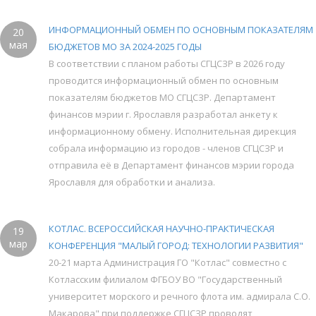
ИНФОРМАЦИОННЫЙ ОБМЕН ПО ОСНОВНЫМ ПОКАЗАТЕЛЯМ
20
мая
БЮДЖЕТОВ МО ЗА 2024-2025 ГОДЫ
В соответствии с планом работы СГЦСЗР в 2026 году
проводится информационный обмен по основным
показателям бюджетов МО СГЦСЗР. Департамент
финансов мэрии г. Ярославля разработал анкету к
информационному обмену. Исполнительная дирекция
собрала информацию из городов - членов СГЦСЗР и
отправила её в Департамент финансов мэрии города
Ярославля для обработки и анализа.
КОТЛАС. ВСЕРОССИЙСКАЯ НАУЧНО-ПРАКТИЧЕСКАЯ
19
мар
КОНФЕРЕНЦИЯ "МАЛЫЙ ГОРОД: ТЕХНОЛОГИИ РАЗВИТИЯ"
20-21 марта Администрация ГО "Котлас" совместно с
Котласским филиалом ФГБОУ ВО "Государственный
университет морского и речного флота им. адмирала С.О.
Макарова" при поддержке СГЦСЗР проводят