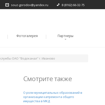
souz-gorodov@yandex.ru
8 (8162) 66-32-75
Фотогалерея
Партнеры
 службы ОАО "Водоканал" г. Иваново
Смотрите также
О роли муниципальных образований в
организации капремонта общего
имущества в МКД