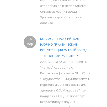
из городов - членов СГЦСЗР и
отправила её в Департамент
финансов мэрии города
Ярославля для обработки и
анализа.
КОТЛАС. ВСЕРОССИЙСКАЯ
19
мар
НАУЧНО-ПРАКТИЧЕСКАЯ
КОНФЕРЕНЦИЯ "МАЛЫЙ ГОРОД:
ТЕХНОЛОГИИ РАЗВИТИЯ"
20-21 марта Администрация ГО
"Котлас" совместно с
Котласским филиалом ФГБОУ ВО
"Государственный университет
морского и речного флота им.
адмирала С.О. Макарова" при
поддержке СГЦСЗР проводят
Всероссийскую научно-