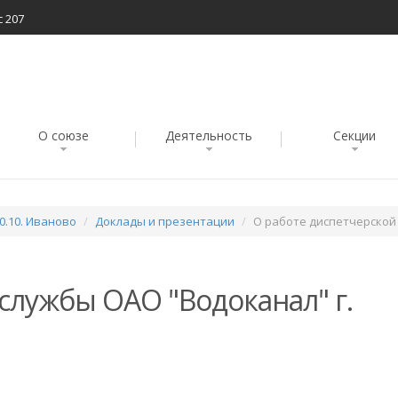
с 207
О союзе
Деятельность
Секции
10.10. Иваново
Доклады и презентации
О работе диспетчерской
службы ОАО "Водоканал" г.