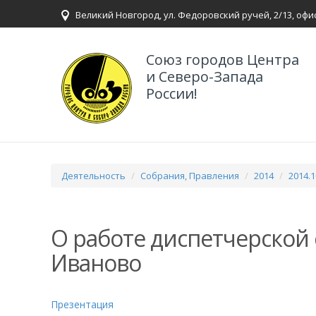
Великий Новгород, ул. Федоровский ручей, 2/13, офи
Союз городов Центра
и Северо-Запада
России!
Деятельность
Собрания, Правления
2014
2014.
О работе диспетчерской 
Иваново
Презентация