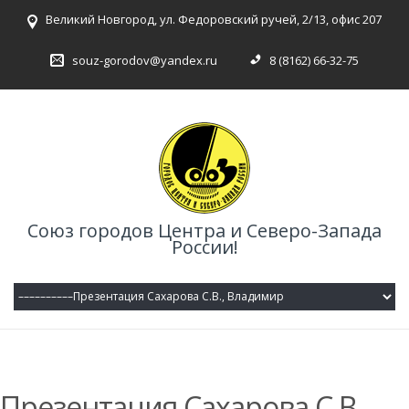
Великий Новгород, ул. Федоровский ручей, 2/13, офис 207
souz-gorodov@yandex.ru
8 (8162) 66-32-75
Союз городов Центра и Северо-Запада
России!
Презентация Сахарова С.В.,