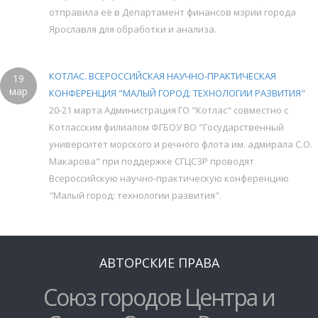
отправила её в Департамент финансов мэрии города
Ярославля для обработки и анализа.
КОТЛАС. ВСЕРОССИЙСКАЯ НАУЧНО-ПРАКТИЧЕСКАЯ
19
мар
КОНФЕРЕНЦИЯ "МАЛЫЙ ГОРОД: ТЕХНОЛОГИИ РАЗВИТИЯ"
20-21 марта Администрация ГО "Котлас" совместно с
Котласским филиалом ФГБОУ ВО "Государственный
университет морского и речного флота им. адмирала С.О.
Макарова" при поддержке СГЦСЗР проводят
Всероссийскую научно-практическую конференцию
"Малый город: технологии развития".
АВТОРСКИЕ ПРАВА
Союз городов Центра и