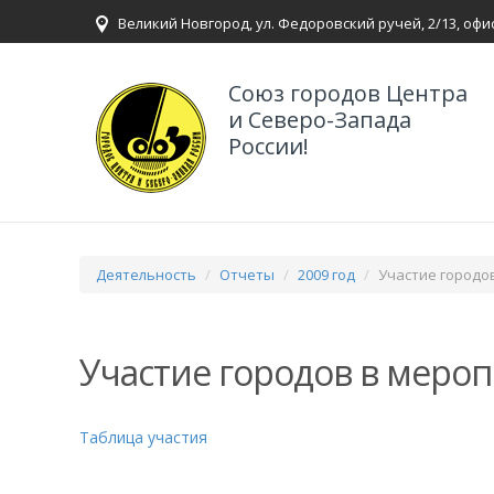
Великий Новгород, ул. Федоровский ручей, 2/13, офи
Союз городов Центра
и Северо-Запада
России!
Деятельность
Отчеты
2009 год
Участие городо
Участие городов в меро
Таблица участия