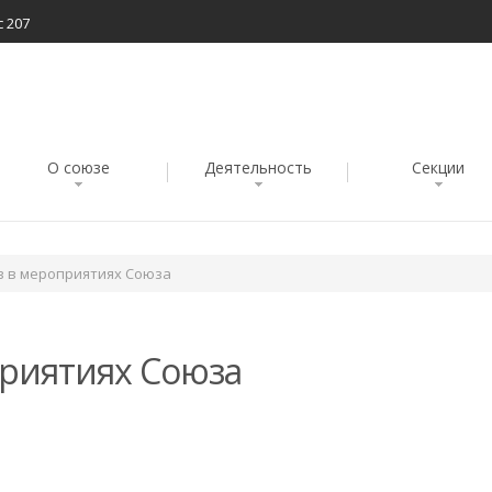
с 207
О союзе
Деятельность
Секции
в в мероприятиях Союза
приятиях Союза