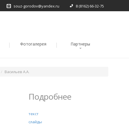
souz-gorodov@yandex.ru
8 (8162) 66-32-75
Фотогалерея
Партнеры
Васильев А.А.
Подробнее
текст
слайды