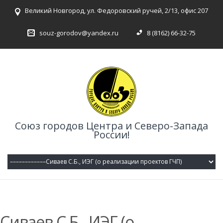
Великий Новгород, ул. Федоровский ручей, 2/13, офис 207
souz-gorodov@yandex.ru
8 (8162) 66-32-75
Союз городов Центра и Северо-Запада
России!
Сиваев С.Б., ИЭГ (о