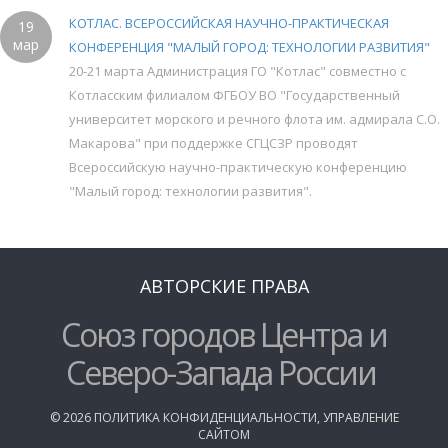
КОТЛАС. ВСЕРОССИЙСКАЯ НАУЧНО-ПРАКТИЧЕСКАЯ
19
мар
КОНФЕРЕНЦИЯ "МАЛЫЙ ГОРОД: ТЕХНОЛОГИИ РАЗВИТИЯ"
20-21 марта Администрация ГО "Котлас" совместно с
Котласским филиалом ФГБОУ ВО "Государственный
университет морского и речного флота им. адмирала С.О.
Макарова" при поддержке СГЦСЗР проводят
Всероссийскую научно-практическую конференцию
"Малый город: технологии развития".
АВТОРСКИЕ ПРАВА
Союз городов Центра и
Северо-Запада России
©
2026
ПОЛИТИКА КОНФИДЕНЦИАЛЬНОСТИ
,
УПРАВЛЕНИЕ
САЙТОМ