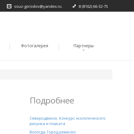
souz-gorodov@yandex.ru
8 (8162) 66-32-75
Фотогалерея
Партнеры
Подробнее
Северодвинск. Конкурс экологического
рисунка и плаката
Вологда. Город ремесел.