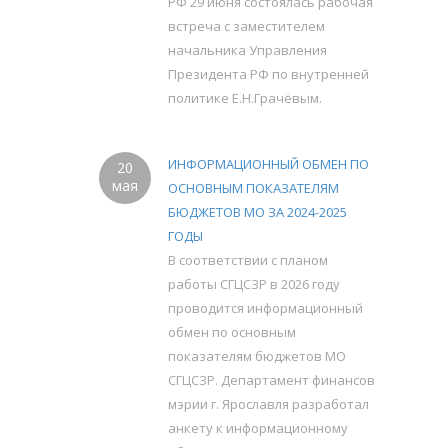
РФ 29 июня состоялась рабочая
встреча с заместителем
начальника Управления
Президента РФ по внутренней
политике Е.Н.Грачёвым.
ИНФОРМАЦИОННЫЙ ОБМЕН ПО
20
мая
ОСНОВНЫМ ПОКАЗАТЕЛЯМ
БЮДЖЕТОВ МО ЗА 2024-2025
ГОДЫ
В соответствии с планом
работы СГЦСЗР в 2026 году
проводится информационный
обмен по основным
показателям бюджетов МО
СГЦСЗР. Департамент финансов
мэрии г. Ярославля разработал
анкету к информационному