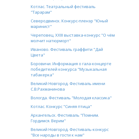
Котлас. Театральный фестиваль
"Тарарам"
Северодвинск. Конкурс-пленэр "Юный
маринист"
Череповец. XXIII выставка-конкурс "О чём
молчит натюрморт"
Иваново. Фестиваль граффити "Дай
Цвета"
Боровичи. Информация о гала-концерте
победителей конкурса "Музыкальная
табакерка"
Великий Новгород. Фестиваль имени
С.В.Рахманинова
Вологда. Фестиваль "Молодая классика"
Котлас. Конкурс "Синяя птица"
Архангельск. Фестиваль "Помним.
Гордимся. Верим"
Великий Новгород. Фестиваль-конкурс
"Все народы в гости к нам"