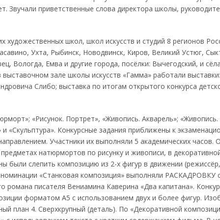
т. Звучали приветственные слова директора школы, руководит
их художественных школ, школ искусств и студий 8 регионов Рос
асавино, Ухта, Рыбинск, Новодвинск, Киров, Великий Устюг, Сык
ц, Вологда, Емва и другие города, посёлки: Вычегодский, и сёла
в выставочном зале школы искусств «Гамма» работали выставки
ндровича Слибо; выставка по итогам открытого конкурса детск
рморт»; «Рисунок. Портрет», «Живопись. Акварель»; «Живопись.
 и «Скульптура». Конкурсные задания приближены к экзаменаци
направлением. Участники их выполняли 5 академических часов.
 предметах натюрмортов по рисунку и живописи, в декоративно
ы были слепить композицию из 2-х фигур в движении (режиссёр
ля номинации «Станковая композиция» выполняли РАСКАДРОВКУ 
го романа писателя Вениамина Каверина «Два капитана». Конку
озиции форматом А5 с использованием двух и более фигур. Из
пный план 4. Сверхкрупный (деталь). По «Декоративной композиц