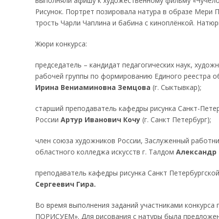
выполняли афишу к художественному фильму «Чучело
Рисунок. Портрет позировала натура в образе Мери П
трость Чарли Чаплина и бабина с киноплёнкой. Натю
Жюри конкурса:
председатель – кандидат педагогических наук, худо
рабочей группы по формированию Единого реестра о
Ирина Вениаминовна Земцова
(г. Сыктывкар);
старший преподаватель кафедры рисунка Санкт-Петер
России
Артур Иванович
Кочу
(г. Санкт Петербург);
член союза художников России, Заслуженный работн
областного колледжа искусств г. Талдом
Александр
преподаватель кафедры рисунка Санкт Петербургско
Сергеевич
Гира.
Во время выполнения заданий участниками конкурса 
ПОРИСУЕМ». Для рисования с натуры была предложена