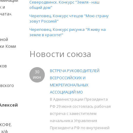
оминации
Северодвинск. Конкурс "Земля - наш
к и
общий дом"
чата».
Череповец. Конкурс чтецов "Мою страну
зовут Россией"
Череповец. Конкурс рисунка "Я живу на
земле в красоте!"
нной
ки Коми
Новости союза
иков
ВСТРЕЧА РУКОВОДИТЕЛЕЙ
30
июн
ВСЕРОССИЙСКИХ И
МЕЖРЕГИОНАЛЬНЫХ
овского
АССОЦИАЦИЙ МО
В Администрации Президента
Алексей
РФ 29 июня состоялась рабочая
встреча с заместителем
начальника Управления
 КОФЕ.
Президента РФ по внутренней
 х/ф