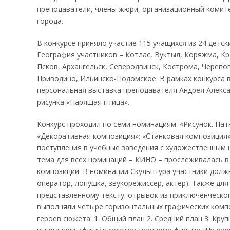
преподаватели, члены жюри, организационный комите
города.
В конкурсе приняло участие 115 учащихся из 24 детск
География участников – Котлас, Вуктыл, Коряжма, Кр
Псков, Архангельск, Северодвинск, Кострома, Черепове
Приводино, Ильинско-Подомское. В рамках конкурса 
персональная выставка преподавателя Андрея Алекса
рисунка «Парящая птица».
Конкурс проходил по семи номинациям: «Рисунок. Натю
«Декоративная композиция»; «Станковая композиция»
поступления в учебные заведения с художественным 
тема для всех номинаций – КИНО – прослеживалась в
композиции. В номинации Скульптура участники должн
оператор, лопушка, звукорежиссёр, актёр). Также д
представленному тексту: отрывок из приключенческо
выполняли четыре горизонтальных графических комп
героев сюжета: 1. Общий план 2. Средний план 3. Кру