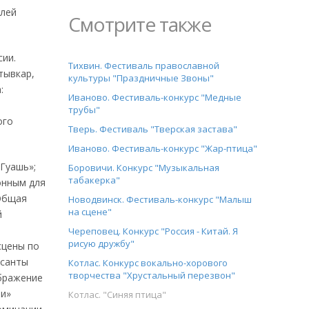
елей
Смотрите также
сии.
Тихвин. Фестиваль православной
тывкар,
культуры "Праздничные Звоны"
:
Иваново. Фестиваль-конкурс "Медные
:
трубы"
ого
Тверь. Фестиваль "Тверская застава"
Иваново. Фестиваль-конкурс "Жар-птица"
 Гуашь»;
Боровичи. Конкурс "Музыкальная
табакерка"
онным для
 Общая
Новодвинск. Фестиваль-конкурс "Малыш
на сцене"
й
,
Череповец. Конкурс "Россия - Китай. Я
рисую дружбу"
сцены по
рсанты
Котлас. Конкурс вокально-хорового
творчества "Хрустальный перезвон"
ображение
ии»
Котлас. "Синяя птица"