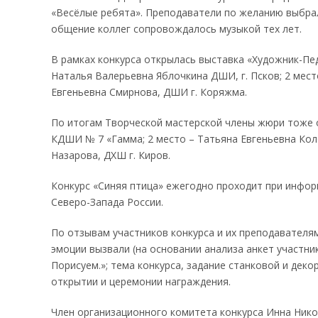
«Весёлые ребята». Преподаватели по желанию выбрал
общение коллег сопровождалось музыкой тех лет.
В рамках конкурса открылась выставка «Художник-Пед
Наталья Валерьевна Яблочкина ДШИ, г. Псков; 2 мес
Евгеньевна Смирнова, ДШИ г. Коряжма.
По итогам Творческой мастерской члены жюри тоже 
КДШИ № 7 «Гамма; 2 место – Татьяна Евгеньевна Кол
Назарова, ДХШ г. Киров.
Конкурс «Синяя птица» ежегодно проходит при инфо
Северо-Запада России.
По отзывам участников конкурса и их преподавателя
эмоции вызвали (на основании анализа анкет участник
Порисуем.»; тема конкурса, задание станковой и дек
открытии и церемонии награждения.
Член организационного комитета конкурса Инна Ник