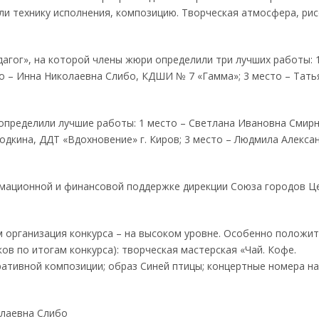
и технику исполнения, композицию. Творческая атмосфера, рис
агог», на которой члены жюри определили три лучших работы: 
то – Инна Николаевна Слибо, КДШИ № 7 «Гамма»; 3 место – Тать
определили лучшие работы: 1 место – Светлана Ивановна Смирн
одкина, ДДТ «Вдохновение» г. Киров; 3 место – Людмила Алекса
рмационной и финансовой поддержке дирекции Союза городов Ц
м организация конкурса – на высоком уровне. Особенно положи
ов по итогам конкурса): творческая мастерская «Чай. Кофе.
оративной композиции; образ Синей птицы; концертные номера на
олаевна Слибо