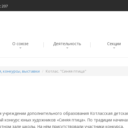
с 207
О союзе
Деятельность
Секции
, конкурсы, выставки
Котлас. "Синяя птица"
м учреждении дополнительного образования Котласская детска
ый конкурс юных художников «Синяя птица». По традиции начина
ном зале школы. На нём присутствовали участники конкурса,