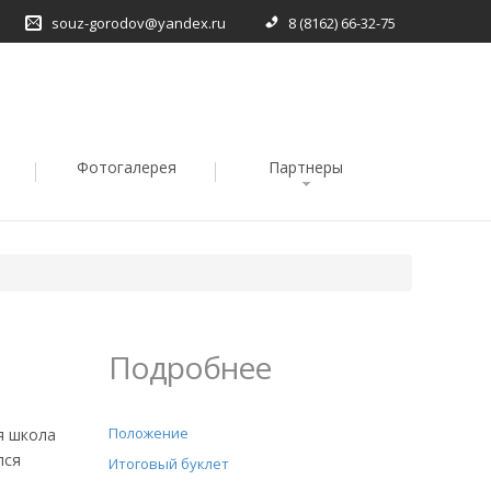
souz-gorodov@yandex.ru
8 (8162) 66-32-75
Фотогалерея
Партнеры
Подробнее
Положение
я школа
лся
Итоговый буклет