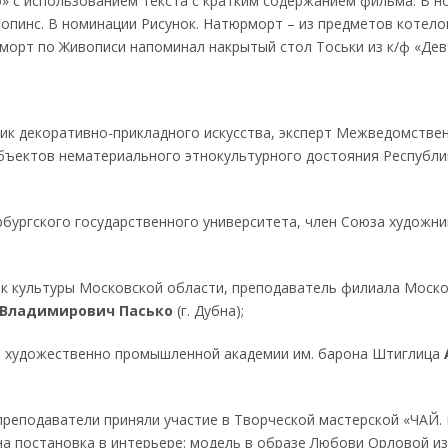
» с использованием текста с кратким содержанием фильма. В н
опинс. В номинации Рисунок. Натюрморт – из предметов котело
рморт по Живописи напоминал накрытый стол Тоськи из к/ф «Дев
жник декоративно-прикладного искусства, эксперт Межведомстве
бъектов нематериального этнокультурного достояния Республи
бургского государственного университета, член Союза художн
ик культуры Московской области, преподаватель филиала Моск
 Владимирович
Пасько
(г. Дубна);
й художественно промышленной академии им. барона Штиглица
преподаватели приняли участие в Творческой мастерской «ЧАЙ.
 постановка в интерьере: модель в образе Любови Орловой из