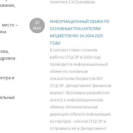
политике Е.Н.Грачёвым.
ование,
ИНФОРМАЦИОННЫЙ ОБМЕН ПО
20
1 место –
мая
ОСНОВНЫМ ПОКАЗАТЕЛЯМ
яна
БЮДЖЕТОВ МО ЗА 2024-2025
ГОДЫ
В соответствии с планом
ова,
работы СГЦСЗР в 2026 году
ндровна
проводится информационный
обмен по основным
ентра и
показателям бюджетов МО
СГЦСЗР. Департамент финансов
мэрии г. Ярославля разработал
тельные
анкету к информационному
обмену. Исполнительная
дирекция собрала информацию
из городов - членов СГЦСЗР и
отправила её в Департамент