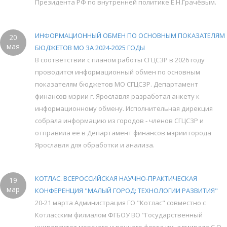
Президента РФ по внутренней политике Е.Н.Грачёвым.
ИНФОРМАЦИОННЫЙ ОБМЕН ПО ОСНОВНЫМ ПОКАЗАТЕЛЯМ
20
мая
БЮДЖЕТОВ МО ЗА 2024-2025 ГОДЫ
В соответствии с планом работы СГЦСЗР в 2026 году
проводится информационный обмен по основным
показателям бюджетов МО СГЦСЗР. Департамент
финансов мэрии г. Ярославля разработал анкету к
информационному обмену. Исполнительная дирекция
собрала информацию из городов - членов СГЦСЗР и
отправила её в Департамент финансов мэрии города
Ярославля для обработки и анализа.
КОТЛАС. ВСЕРОССИЙСКАЯ НАУЧНО-ПРАКТИЧЕСКАЯ
19
мар
КОНФЕРЕНЦИЯ "МАЛЫЙ ГОРОД: ТЕХНОЛОГИИ РАЗВИТИЯ"
20-21 марта Администрация ГО "Котлас" совместно с
Котласским филиалом ФГБОУ ВО "Государственный
университет морского и речного флота им. адмирала С.О.