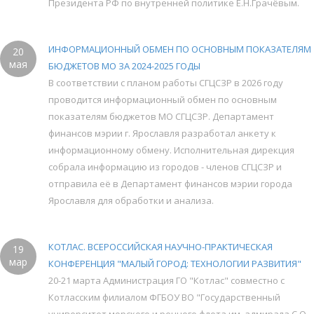
Президента РФ по внутренней политике Е.Н.Грачёвым.
ИНФОРМАЦИОННЫЙ ОБМЕН ПО ОСНОВНЫМ ПОКАЗАТЕЛЯМ
20
мая
БЮДЖЕТОВ МО ЗА 2024-2025 ГОДЫ
В соответствии с планом работы СГЦСЗР в 2026 году
проводится информационный обмен по основным
показателям бюджетов МО СГЦСЗР. Департамент
финансов мэрии г. Ярославля разработал анкету к
информационному обмену. Исполнительная дирекция
собрала информацию из городов - членов СГЦСЗР и
отправила её в Департамент финансов мэрии города
Ярославля для обработки и анализа.
КОТЛАС. ВСЕРОССИЙСКАЯ НАУЧНО-ПРАКТИЧЕСКАЯ
19
мар
КОНФЕРЕНЦИЯ "МАЛЫЙ ГОРОД: ТЕХНОЛОГИИ РАЗВИТИЯ"
20-21 марта Администрация ГО "Котлас" совместно с
Котласским филиалом ФГБОУ ВО "Государственный
университет морского и речного флота им. адмирала С.О.