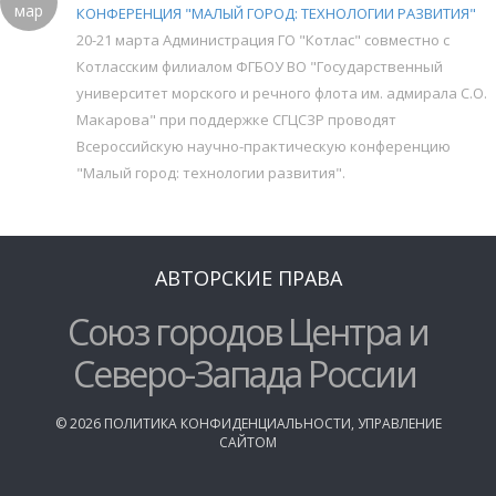
мар
КОНФЕРЕНЦИЯ "МАЛЫЙ ГОРОД: ТЕХНОЛОГИИ РАЗВИТИЯ"
20-21 марта Администрация ГО "Котлас" совместно с
Котласским филиалом ФГБОУ ВО "Государственный
университет морского и речного флота им. адмирала С.О.
Макарова" при поддержке СГЦСЗР проводят
Всероссийскую научно-практическую конференцию
"Малый город: технологии развития".
АВТОРСКИЕ ПРАВА
Союз городов Центра и
Северо-Запада России
©
2026
ПОЛИТИКА КОНФИДЕНЦИАЛЬНОСТИ
,
УПРАВЛЕНИЕ
САЙТОМ