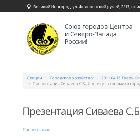
Великий Новгород, ул. Федоровский ручей, 2/13, офи
Союз городов Центра
и Северо-Запада
России!
Секции
"Городское хозяйство"
2011.04.15 Тверь 
Презентация Сиваева С.Б., Институт экономики горо
Презентация Сиваева С.Б
Презентация