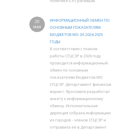
политике Е.Н.Грачёвым.
ИНФОРМАЦИОННЫЙ ОБМЕН ПО
20
мая
ОСНОВНЫМ ПОКАЗАТЕЛЯМ
БЮДЖЕТОВ МО ЗА 2024-2025
ГОДЫ
В соответствии с планом
работы СГЦСЗР в 2026 году
проводится информационный
обмен по основным
показателям бюджетов МО
СГЦСЗР. Департамент финансов
мэрии г. Ярославля разработал
анкету к информационному
обмену. Исполнительная
дирекция собрала информацию
из городов - членов СГЦСЗР и
отправила её в Департамент