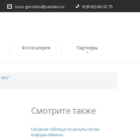
souz-gorodov@yandex.ru
8 (8162) 66-32-75
Фотогалерея
Партнеры
в МО"
Смотрите также
Сводная таблица по результатам
информ.обмена