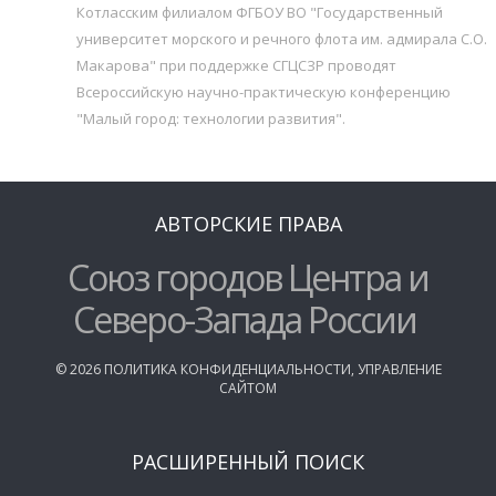
Котласским филиалом ФГБОУ ВО "Государственный
университет морского и речного флота им. адмирала С.О.
Макарова" при поддержке СГЦСЗР проводят
Всероссийскую научно-практическую конференцию
"Малый город: технологии развития".
АВТОРСКИЕ ПРАВА
Союз городов Центра и
Северо-Запада России
©
2026
ПОЛИТИКА КОНФИДЕНЦИАЛЬНОСТИ
,
УПРАВЛЕНИЕ
САЙТОМ
РАСШИРЕННЫЙ ПОИСК