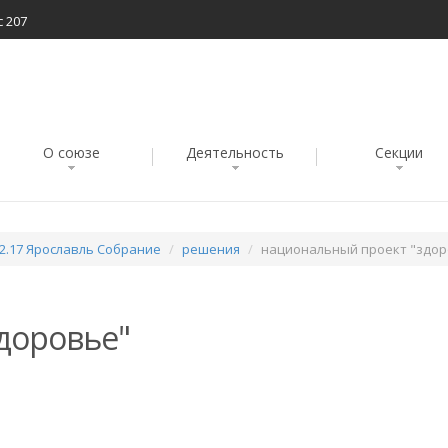
с 207
О союзе
Деятельность
Секции
02.17 Ярославль Собрание
решения
национальный проект "здор
доровье"