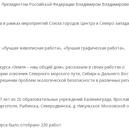
ен Президентом Российской Федерации Владимиром Владимиров
да в рамках мероприятий Союза городов Центра и Северо-запада
 «Лучшая живописная работа», «Лучшая графическая работа»,
урса «Земля – наш общий дом», рассказали в своих работах о
рии освоения Северного морского пути, Сибири и Дальнего Boc
 решении проблем экологической безопасности в различных рег
7 лет из 20 образовательных учреждений Калининграда, Ярослав
аргополя, Рыбинска, Северодвинска, д. Никульское Московской 
урса было отобрано 230 работ.