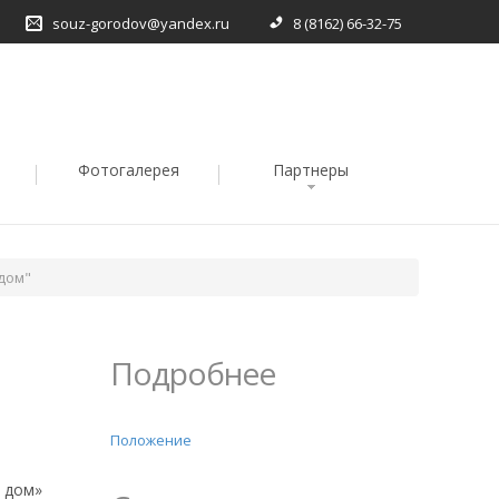
souz-gorodov@yandex.ru
8 (8162) 66-32-75
Фотогалерея
Партнеры
дом"
Подробнее
Положение
 дом»