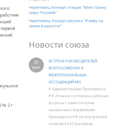
Череповец. Конкурс чтецов "Мою страну
ского
зовут Россией"
 работник
Череповец. Конкурс рисунка "Я живу на
ысшей
земле в красоте!"
 первой
ческий
Новости союза
ВСТРЕЧА РУКОВОДИТЕЛЕЙ
30
июн
ВСЕРОССИЙСКИХ И
МЕЖРЕГИОНАЛЬНЫХ
АССОЦИАЦИЙ МО
икульское
В Администрации Президента
РФ 29 июня состоялась рабочая
встреча с заместителем
 № 2 г.
начальника Управления
Президента РФ по внутренней
политике Е.Н.Грачёвым.