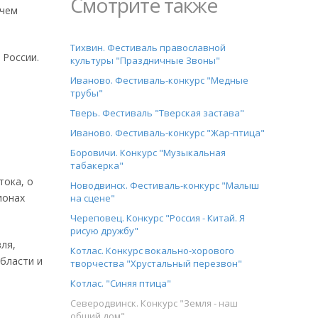
Смотрите также
ичем
Тихвин. Фестиваль православной
 России.
культуры "Праздничные Звоны"
Иваново. Фестиваль-конкурс "Медные
трубы"
Тверь. Фестиваль "Тверская застава"
Иваново. Фестиваль-конкурс "Жар-птица"
Боровичи. Конкурс "Музыкальная
табакерка"
тoкa, о
Новодвинск. Фестиваль-конкурс "Малыш
ионах
на сцене"
Череповец. Конкурс "Россия - Китай. Я
рисую дружбу"
ля,
Котлас. Конкурс вокально-хорового
области и
творчества "Хрустальный перезвон"
Котлас. "Синяя птица"
Северодвинск. Конкурс "Земля - наш
общий дом"