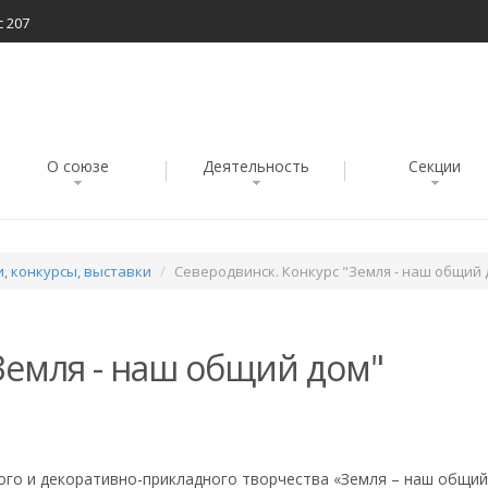
с 207
О союзе
Деятельность
Секции
, конкурсы, выставки
Северодвинск. Конкурс "Земля - наш общий 
Земля - наш общий дом"
ого и декоративно-прикладного творчества «Земля – наш общий