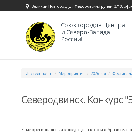
Великий Новгород, ул. Федоровский ручей, 2/13, офи
Союз городов Центра
и Северо-Запада
России!
Деятельность
Мероприятия
2026 год
Фестивали
Северодвинск. Конкурс "
XI межрегиональный конкурс детского изобразительн