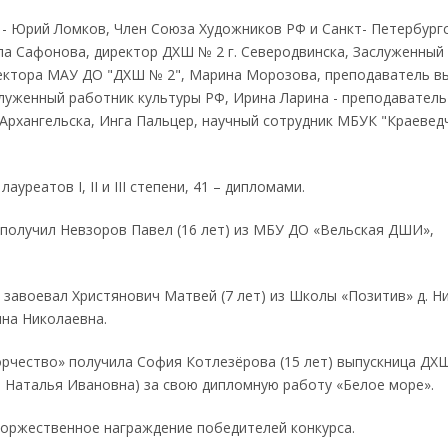
 - Юрий Ломков, Член Союза Художников РФ и Санкт- Петербург
а Сафонова, директор ДХШ № 2 г. Северодвинска, Заслуженный
ректора МАУ ДО "ДХШ № 2", Марина Морозова, преподаватель в
луженный работник культуры РФ, Ирина Ларина - преподаватель
Архангельска, Инга Пальцер, научный сотрудник МБУК "Краевед
реатов I, II и III степени, 41 – дипломами.
получил Невзоров Павел (16 лет) из МБУ ДО «Вельская ДШИ»,
завоевал Христянович Матвей (7 лет) из Школы «Позитив» д. Н
на Николаевна.
чество» получила София Котлезёрова (15 лет) выпускница ДХШ
 Наталья Ивановна) за свою дипломную работу «Белое море».
торжественное награждение победителей конкурса.