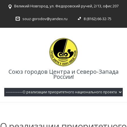
Великий Новгород, ул. Федоровский ручей, 2/13, офис 207
souz-gorodov@yandex.ru
8 (8162) 66-32-75
Союз городов Центра и Северо-Запада
России!
О реализации приоритетного