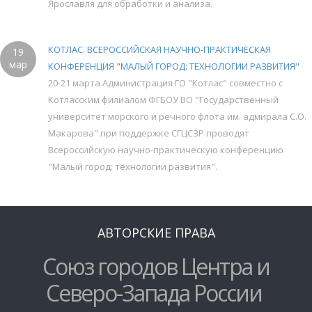
Ярославля для обработки и анализа.
КОТЛАС. ВСЕРОССИЙСКАЯ НАУЧНО-ПРАКТИЧЕСКАЯ
19
мар
КОНФЕРЕНЦИЯ "МАЛЫЙ ГОРОД: ТЕХНОЛОГИИ РАЗВИТИЯ"
20-21 марта Администрация ГО "Котлас" совместно с
Котласским филиалом ФГБОУ ВО "Государственный
университет морского и речного флота им. адмирала С.О.
Макарова" при поддержке СГЦСЗР проводят
Всероссийскую научно-практическую конференцию
"Малый город: технологии развития".
АВТОРСКИЕ ПРАВА
Союз городов Центра и
Северо-Запада России