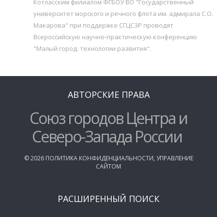
Котласским филиалом ФГБОУ ВО "Государственный
университет морского и речного флота им. адмирала С.О.
Макарова" при поддержке СГЦСЗР проводят
Всероссийскую научно-практическую конференцию
"Малый город: технологии развития".
АВТОРСКИЕ ПРАВА
Союз городов Центра и
Северо-Запада России
©
2026
ПОЛИТИКА КОНФИДЕНЦИАЛЬНОСТИ
,
УПРАВЛЕНИЕ
САЙТОМ
РАСШИРЕННЫЙ ПОИСК