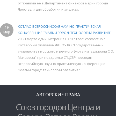
отправила её в Департамент финансов мэрии города
Ярославля для обработки и анализа.
КОТЛАС. ВСЕРОССИЙСКАЯ НАУЧНО-ПРАКТИЧЕСКАЯ
19
мар
КОНФЕРЕНЦИЯ "МАЛЫЙ ГОРОД: ТЕХНОЛОГИИ РАЗВИТИЯ"
20-21 марта Администрация ГО "Котлас" совместно с
Котласским филиалом ФГБОУ ВО "Государственный
университет морского и речного флота им. адмирала С.О.
Макарова" при поддержке СГЦСЗР проводят
Всероссийскую научно-практическую конференцию
"Малый город: технологии развития".
АВТОРСКИЕ ПРАВА
Союз городов Центра и