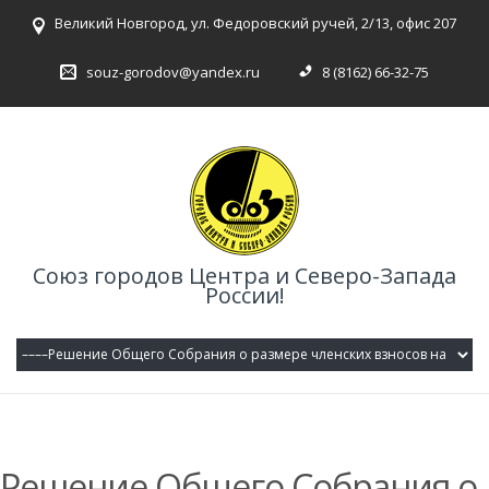
Великий Новгород, ул. Федоровский ручей, 2/13, офис 207
souz-gorodov@yandex.ru
8 (8162) 66-32-75
Союз городов Центра и Северо-Запада
России!
Решение Общего Собрания о