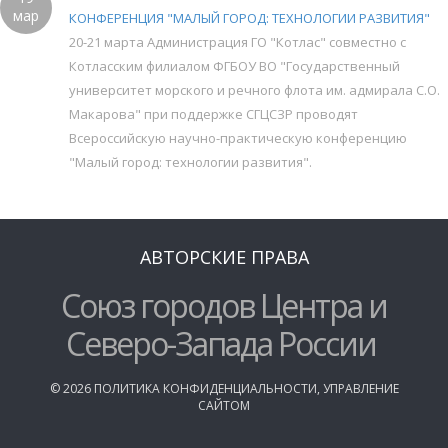
мар
КОНФЕРЕНЦИЯ "МАЛЫЙ ГОРОД: ТЕХНОЛОГИИ РАЗВИТИЯ"
20-21 марта Администрация ГО "Котлас" совместно с
Котласским филиалом ФГБОУ ВО "Государственный
университет морского и речного флота им. адмирала С.О.
Макарова" при поддержке СГЦСЗР проводят
Всероссийскую научно-практическую конференцию
"Малый город: технологии развития".
АВТОРСКИЕ ПРАВА
Союз городов Центра и
Северо-Запада России
©
2026
ПОЛИТИКА КОНФИДЕНЦИАЛЬНОСТИ
,
УПРАВЛЕНИЕ
САЙТОМ