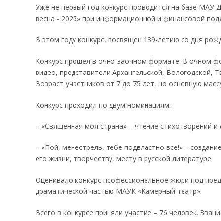
Уже не первый год конкурс проводится на базе МАУ 
весна - 2026» при информационной и финансовой под
В этом году конкурс, посвящен 139-летию со дня рожд
Конкурс прошел в очно-заочном формате. В очном фо
видео, представители Архангельской, Вологодской, Т
Возраст участников от 7 до 75 лет, но основную мас
Конкурс проходил по двум номинациям:
– «Священная моя страна» – чтение стихотворений и
– «Пой, менестрель, тебе подвластно все!» – создан
его жизни, творчеству, месту в русской литературе.
Оценивало конкурс профессиональное жюри под предс
драматической частью МАУК «Камерный театр».
Всего в конкурсе приняли участие – 76 человек. Зва