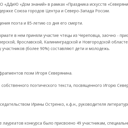
ДО «ДДиЮ «Дом знаний» в рамках «Праздника искусств «Северян
держке Союза городов Центра и Северо-Запада России.
ения поэта и 85-летию со дня его смерти.
рмате в нем приняли участие чтецы из Череповца, заочно - при
верской, Ярославской, Калининградской и Новгородской областе
су участников (более 90%) составляют дети и молодежь.
 фрагментов поэм Игоря Северянина.
ие собственного поэтического текста, посвященного Игорю Севе
едательством Ирины Остренко, к.ф.н., руководителя литератур
ние лауреатов конкурса было присвоено 49 участникам, специаль