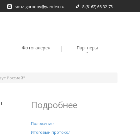
souz-gorodov@yandex.ru
8 (8162) 66-32-75
Фотогалерея
Партнеры
вут Россией"
"
Подробнее
Положение
Итоговый протокол