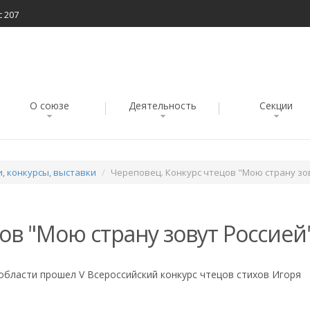
с 207
О союзе
Деятельность
Секции
, конкурсы, выставки
Череповец. Конкурс чтецов "Мою страну зо
ов "Мою страну зовут Россией
области прошел V Всероссийский конкурс чтецов стихов Игоря