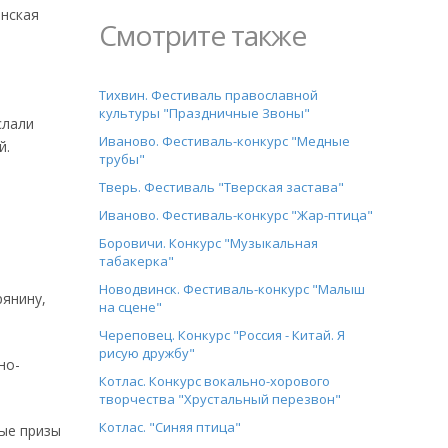
инская
Смотрите также
Тихвин. Фестиваль православной
культуры "Праздничные Звоны"
слали
Иваново. Фестиваль-конкурс "Медные
й.
трубы"
Тверь. Фестиваль "Тверская застава"
Иваново. Фестиваль-конкурс "Жар-птица"
Боровичи. Конкурс "Музыкальная
табакерка"
Новодвинск. Фестиваль-конкурс "Малыш
рянину,
на сцене"
Череповец. Конкурс "Россия - Китай. Я
рисую дружбу"
но-
Котлас. Конкурс вокально-хорового
творчества "Хрустальный перезвон"
Котлас. "Синяя птица"
ные призы